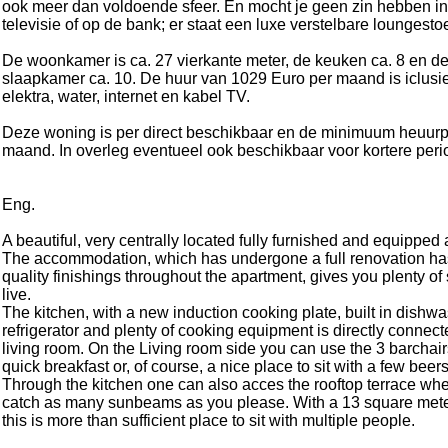
ook meer dan voldoende sfeer. En mocht je geen zin hebben in
televisie of op de bank; er staat een luxe verstelbare loungestoe
De woonkamer is ca. 27 vierkante meter, de keuken ca. 8 en d
slaapkamer ca. 10. De huur van 1029 Euro per maand is iclusie
elektra, water, internet en kabel TV.
Deze woning is per direct beschikbaar en de minimuum heuurp
maand. In overleg eventueel ook beschikbaar voor kortere peri
Eng.
A beautiful, very centrally located fully furnished and equipped
The accommodation, which has undergone a full renovation ha
quality finishings throughout the apartment, gives you plenty of
live.
The kitchen, with a new induction cooking plate, built in dishw
refrigerator and plenty of cooking equipment is directly connect
living room. On the Living room side you can use the 3 barchairs 
quick breakfast or, of course, a nice place to sit with a few beers
Through the kitchen one can also acces the rooftop terrace wh
catch as many sunbeams as you please. With a 13 square mete
this is more than sufficient place to sit with multiple people.