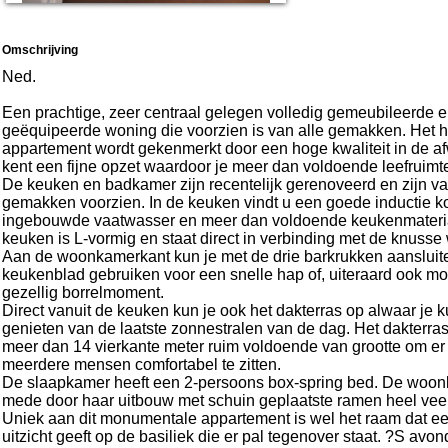
Omschrijving
Ned.
Een prachtige, zeer centraal gelegen volledig gemeubileerde 
geëquipeerde woning die voorzien is van alle gemakken. Het h
appartement wordt gekenmerkt door een hoge kwaliteit in de a
kent een fijne opzet waardoor je meer dan voldoende leefruimte
De keuken en badkamer zijn recentelijk gerenoveerd en zijn va
gemakken voorzien. In de keuken vindt u een goede inductie k
ingebouwde vaatwasser en meer dan voldoende keukenmateri
keuken is L-vormig en staat direct in verbinding met de knuss
Aan de woonkamerkant kun je met de drie barkrukken aansluit
keukenblad gebruiken voor een snelle hap of, uiteraard ook mo
gezellig borrelmoment.
Direct vanuit de keuken kun je ook het dakterras op alwaar je k
genieten van de laatste zonnestralen van de dag. Het dakterras
meer dan 14 vierkante meter ruim voldoende van grootte om er
meerdere mensen comfortabel te zitten.
De slaapkamer heeft een 2-persoons box-spring bed. De woon
mede door haar uitbouw met schuin geplaatste ramen heel veel 
Uniek aan dit monumentale appartement is wel het raam dat ee
uitzicht geeft op de basiliek die er pal tegenover staat. ?S avon